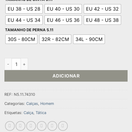
EU 38 - US 28
EU 40 - US 30
EU 42 - US 32
EU 44 - US 34
EU 46 - US 36
EU 48 - US 38
TAMANHO DE PERNA 5.11
30S - 80CM
32R - 82CM
34L - 90CM
Quantidade de CALÇA EMS HOMEM
ADICIONAR
REF:
N5.11.74310
Categorias:
Calças
,
Homem
Etiquetas:
Calça
,
Tática