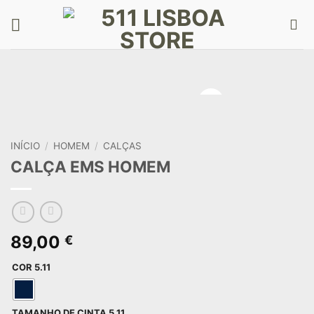
Skip
to
content
INÍCIO
/
HOMEM
/
CALÇAS
CALÇA EMS HOMEM
89,00
€
COR 5.11
TAMANHO DE CINTA 5.11