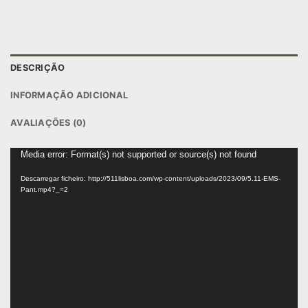
DESCRIÇÃO
INFORMAÇÃO ADICIONAL
AVALIAÇÕES (0)
Reprodutor
Media error: Format(s) not supported or source(s) not found
de
Descarregar ficheiro: http://511lisboa.com/wp-content/uploads/2023/09/5.11-EMS-
vídeo
Pant.mp4?_=2