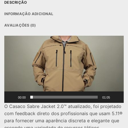
DESCRIÇÃO
INFORMAÇÃO ADICIONAL
AVALIAÇÕES (0)
Reprodutor
de
vídeo
00:00
01:05
O Casaco Sabre Jacket 2.0™ atualizado, foi projetado
com feedback direto dos profissionais que usam 5.11®
para fornecer uma aparência discreta e elegante que
esconde uma variedade de recursos táticos.