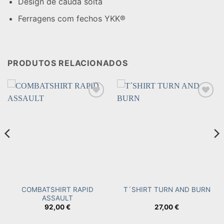
Design de cauda solta
Ferragens com fechos YKK®
PRODUTOS RELACIONADOS
Add to
Add to
wishlist
wishlist
COMBATSHIRT RAPID
T´SHIRT TURN AND BURN
ASSAULT
92,00
€
27,00
€