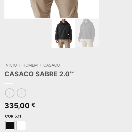
INÍCIO
/
HOMEM
/
CASACO
CASACO SABRE 2.0™
335,00
€
COR 5.11