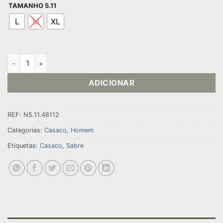
TAMANHO 5.11
L
M
XL
Quantidade de CASACO SABRE 2.0™
ADICIONAR
REF:
N5.11.48112
Categorias:
Casaco
,
Homem
Etiquetas:
Casaco
,
Sabre