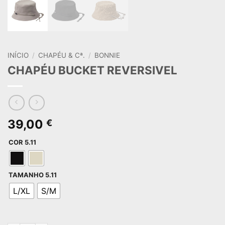
INÍCIO
/
CHAPÉU & Cª.
/
BONNIE
CHAPÉU BUCKET REVERSIVEL
39,00
€
COR 5.11
TAMANHO 5.11
L/XL
S/M