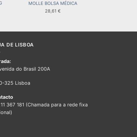
G
MOLLE BOLSA MÉDICA
PATCH CRO
28,61
€
12,0
JA DE LISBOA
ada:
venida do Brasil 200A
0-325 Lisboa
tacto
211 367 181 (Chamada para a rede fixa
ional)