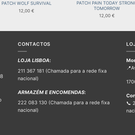
PATCH PAIN TODAY STRON
PATCH WOLF SURVIVAL
TOMORROW
12,00
€
12,00
€
CONTACTOS
LO
LOJA LISBOA
:
Mor
📍A
211 367 181 (Chamada para a rede fixa
98
nacional)
170
ARMAZÉM E ENCOMENDAS
:
Con
o
222 083 130 (Chamada para a rede fixa
📞 
nacional)
nac