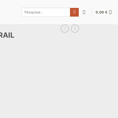
Pesquisar
0,00
€
por:
O
RAIL