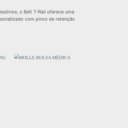
essórios, o Belt T-Rail oferece uma
ersonalizado com pinos de retenção
 to
Add to
ist
wishlist
+
+