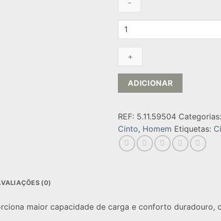
Quantidade
de
CINTO
APEX
T-
RAIL
ADICIONAR
REF:
5.11.59504
Categorias
Cinto
,
Homem
Etiquetas:
C
AVALIAÇÕES (0)
rciona maior capacidade de carga e conforto duradouro, o 