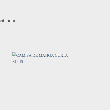
nti odor
 to
Add to
ist
wishlist
+
+