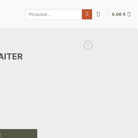
Pesquisar
0,00
€
por:
AITER
GAITER
R