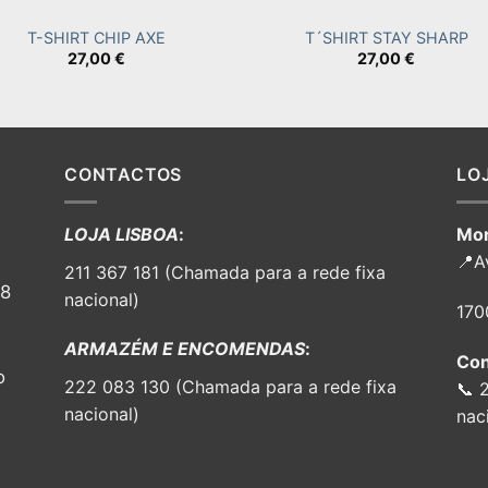
T-SHIRT CHIP AXE
T´SHIRT STAY SHARP
27,00
€
27,00
€
CONTACTOS
LO
LOJA LISBOA
:
Mor
📍A
211 367 181 (Chamada para a rede fixa
98
nacional)
170
ARMAZÉM E ENCOMENDAS
:
Con
o
222 083 130 (Chamada para a rede fixa
📞 
nacional)
nac