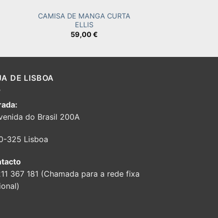
CAMISA DE MANGA CURTA
CALÇA DEFENDE
ELLIS
90,
59,00
€
JA DE LISBOA
ada:
venida do Brasil 200A
0-325 Lisboa
tacto
211 367 181 (Chamada para a rede fixa
ional)