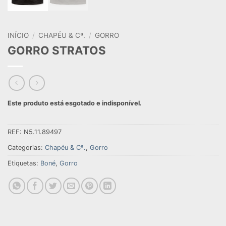
INÍCIO
/
CHAPÉU & Cª.
/
GORRO
GORRO STRATOS
Este produto está esgotado e indisponível.
REF:
N5.11.89497
Categorias:
Chapéu & Cª.
,
Gorro
Etiquetas:
Boné
,
Gorro