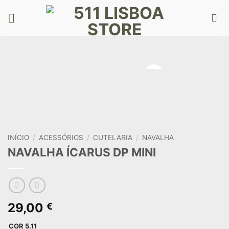
Skip
to
content
INÍCIO
/
ACESSÓRIOS
/
CUTELARIA
/
NAVALHA
NAVALHA ÍCARUS DP MINI
29,00
€
COR 5.11