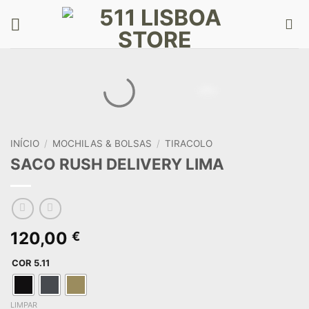
Skip
to
content
INÍCIO
/
MOCHILAS & BOLSAS
/
TIRACOLO
SACO RUSH DELIVERY LIMA
120,00
€
COR 5.11
LIMPAR