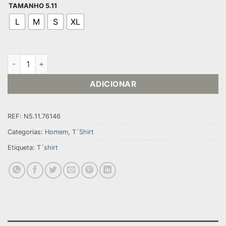
TAMANHO 5.11
L
M
S
XL
Quantidade de T´SHIRT KICKING AXE
ADICIONAR
REF:
N5.11.76146
Categorias:
Homem
,
T´Shirt
Etiqueta:
T´shirt