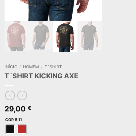
INÍCIO
/
HOMEM
/
T´SHIRT
T´SHIRT KICKING AXE
29,00
€
COR 5.11