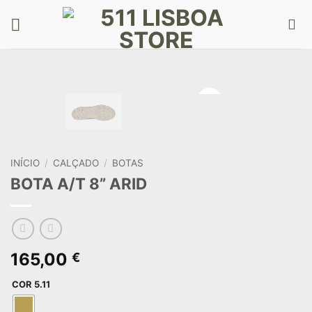
Skip
to
content
INÍCIO
/
CALÇADO
/
BOTAS
BOTA A/T 8” ARID
165,00
€
COR 5.11