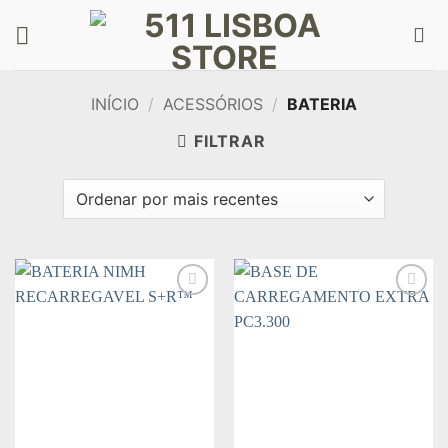
Skip
to
content
INÍCIO
/
ACESSÓRIOS
/
BATERIA
FILTRAR
Add to
Add to
wishlist
wishlist