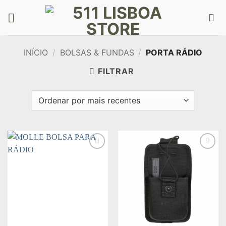
Skip
to
content
INÍCIO
/
BOLSAS & FUNDAS
/
PORTA RÁDIO
FILTRAR
Add to
Add to
wishlist
wishlist