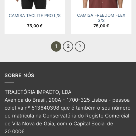
CAMISA FREEDOM FLEX
CAMISA TACLITE PRO L/S
S/S
75,00
€
75,00
€
1
2
SOBRE NÓS
TRAJETÓRIA IMPACTO, LDA
Avenida do Brasil, 200A - 1700-325 Lisboa - pessoa
coletiva nº 513640398 que é também o seu número
de matrícula na Conservatória do Registo Comercial
de Vila Nova de Gaia, com o Capital Social de
20.000€