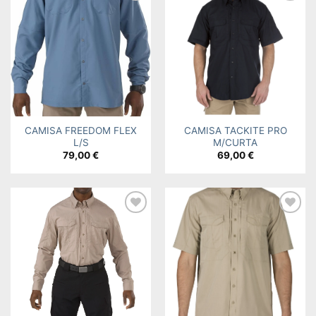
Add to
Add to
wishlist
wishlist
CAMISA FREEDOM FLEX
CAMISA TACKITE PRO
L/S
M/CURTA
79,00
€
69,00
€
Add to
Add to
wishlist
wishlist