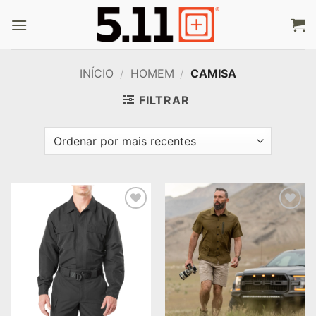
Skip
to
content
INÍCIO
/
HOMEM
/
CAMISA
FILTRAR
Add to
Add to
wishlist
wishlist