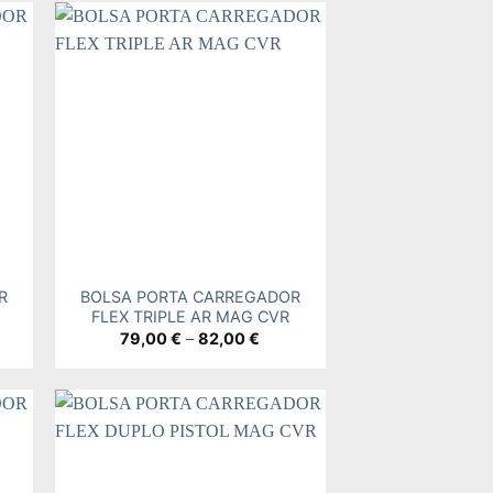
 to
Add to
ist
wishlist
+
R
BOLSA PORTA CARREGADOR
FLEX TRIPLE AR MAG CVR
e
Price
79,00
€
–
82,00
€
e:
range:
0 €
79,00 €
ugh
through
0 €
82,00 €
 to
Add to
ist
wishlist