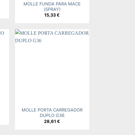
MOLLE FUNDA PARA MACE
(SPRAY)
15,33
€
 to
Add to
ist
wishlist
+
MOLLE PORTA CARREGADOR
O
DUPLO G36
28,61
€