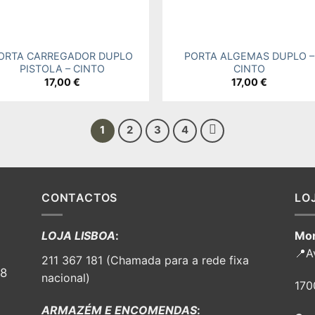
+
ORTA CARREGADOR DUPLO
PORTA ALGEMAS DUPLO –
PISTOLA – CINTO
CINTO
17,00
€
17,00
€
1
2
3
4
CONTACTOS
LO
LOJA LISBOA
:
Mor
📍A
211 367 181 (Chamada para a rede fixa
98
nacional)
170
ARMAZÉM E ENCOMENDAS
: