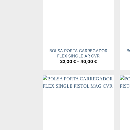
+
+
BOLSA PORTA CARREGADOR
B
FLEX SINGLE AR CVR
Price
32,00
€
–
40,00
€
range:
32,00 €
through
40,00 €
Add to
wishlist