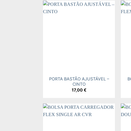
Add to
wishlist
+
+
PORTA BASTÃO AJUSTÁVEL –
B
CINTO
17,00
€
Add to
wishlist