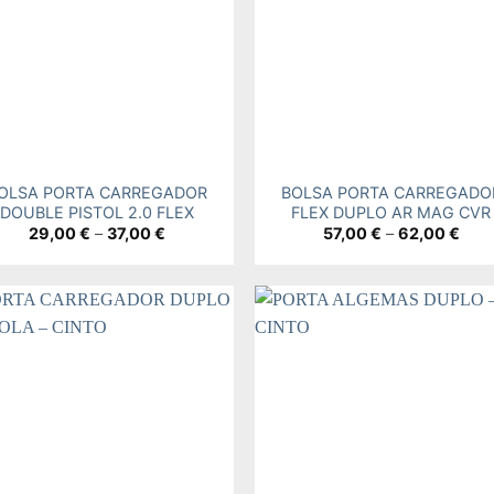
+
OLSA PORTA CARREGADOR
BOLSA PORTA CARREGADO
DOUBLE PISTOL 2.0 FLEX
FLEX DUPLO AR MAG CVR
Price
Pric
29,00
€
–
37,00
€
57,00
€
–
62,00
€
range:
rang
29,00 €
57,0
through
thro
37,00 €
62,0
Add to
Add
wishlist
wishl