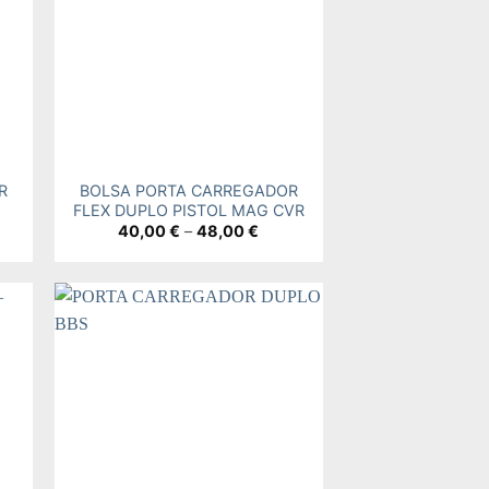
+
R
BOLSA PORTA CARREGADOR
FLEX DUPLO PISTOL MAG CVR
e
Price
40,00
€
–
48,00
€
e:
range:
0 €
40,00 €
ugh
through
0 €
48,00 €
 to
Add to
ist
wishlist