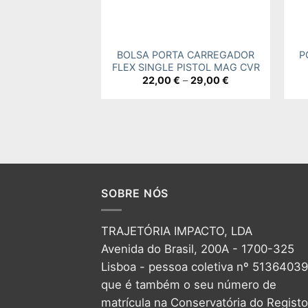
+
+
BOLSA PORTA CARREGADOR
P
FLEX SINGLE PISTOL MAG CVR
Price
22,00
€
–
29,00
€
range:
22,00 €
through
29,00 €
SOBRE NÓS
TRAJETÓRIA IMPACTO, LDA
Avenida do Brasil, 200A - 1700-325
Lisboa - pessoa coletiva nº 5136403
que é também o seu número de
matrícula na Conservatória do Registo