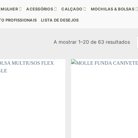
MULHER
ACESSÓRIOS
CALÇADO
MOCHILAS & BOLSAS
O PROFISSIONAIS
LISTA DE DESEJOS
Or
A mostrar 1–20 de 63 resultados
por
mai
rec
Add to
Add
wishlist
wishl
+