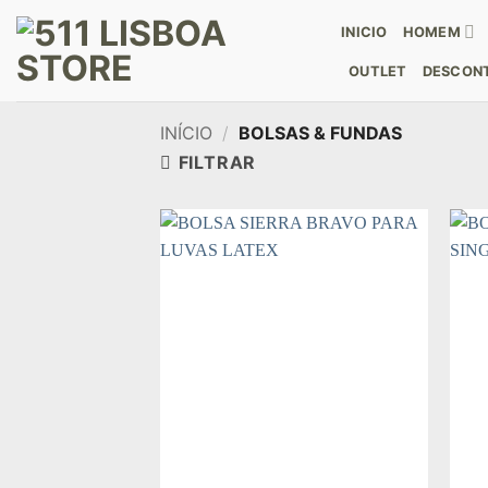
Skip
INICIO
HOMEM
to
content
OUTLET
DESCONT
INÍCIO
/
BOLSAS & FUNDAS
FILTRAR
Add to
wishlist
+
+