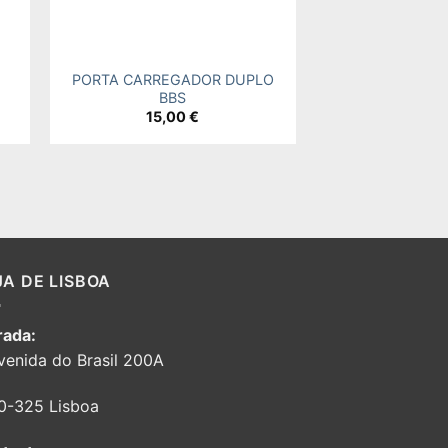
+
PORTA CARREGADOR DUPLO
BBS
15,00
€
JA DE LISBOA
ada:
venida do Brasil 200A
0-325 Lisboa