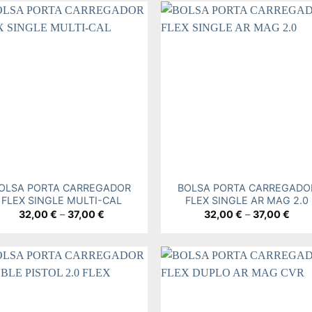
Add to
Add
wishlist
wishl
+
OLSA PORTA CARREGADOR
BOLSA PORTA CARREGADO
FLEX SINGLE MULTI-CAL
FLEX SINGLE AR MAG 2.0
Price
Pric
32,00
€
–
37,00
€
32,00
€
–
37,00
€
range:
rang
32,00 €
32,0
through
thro
37,00 €
37,0
Add to
Add
wishlist
wishl