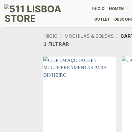
Skip
INICIO
HOMEM
to
content
OUTLET
DESCONT
INÍCIO
/
MOCHILAS & BOLSAS
/
CAR
FILTRAR
Add to
wishlist
+
+