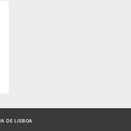
 to
ist
JA DE LISBOA