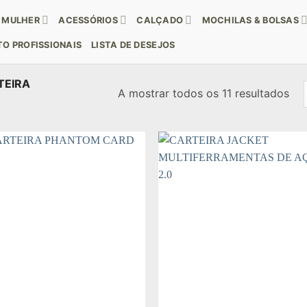
MULHER
ACESSÓRIOS
CALÇADO
MOCHILAS & BOLSAS
O PROFISSIONAIS
LISTA DE DESEJOS
TEIRA
Or
A mostrar todos os 11 resultados
por
mai
rec
Add to
Add
wishlist
wishl
+