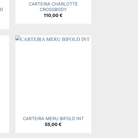
CARTEIRA CHARLOTTE
ÇO
CROSSBODY
110,00
€
 to
Add to
ist
wishlist
+
CARTEIRA MERU BIFOLD INT
55,00
€