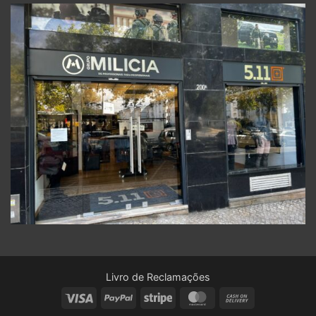
Livro de Reclamações
Visa
PayPal
Stripe
MasterCard
Cash
On