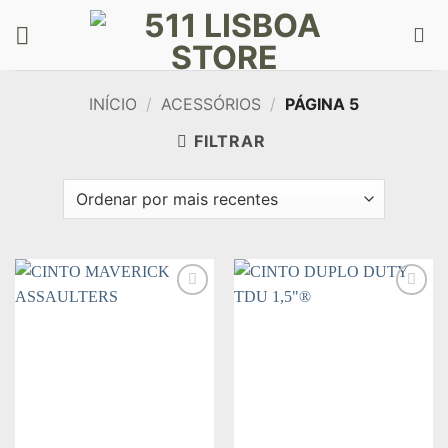
Skip
to
content
INÍCIO
/
ACESSÓRIOS
/
PÁGINA 5
FILTRAR
Add to
Add to
wishlist
wishlist