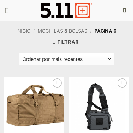
Skip
to
content
INÍCIO
/
MOCHILAS & BOLSAS
/
PÁGINA 6
FILTRAR
Add to
Add to
wishlist
wishlist