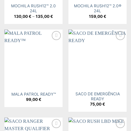
MOCHILA RUSH12™ 2.0
MOCHILA RUSH12™ 2.0®
24L
24L
Price
130,00
€
–
135,00
€
159,00
€
range:
130,00 €
through
135,00 €
Add to
Add to
wishlist
wishlist
SACO DE EMERGÊNCIA
MALA PATROL READY™
READY
99,00
€
75,00
€