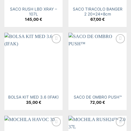
SACO RUSH LBD XRAY –
SACO TIRACOLO BANGER
107L
2 20x24x8cm
145,00
€
67,00
€
Add to
Add to
wishlist
wishlist
BOLSA KIT MED 3.6 (IFAK)
SACO DE OMBRO PUSH™
35,00
€
72,00
€
Add to
Add to