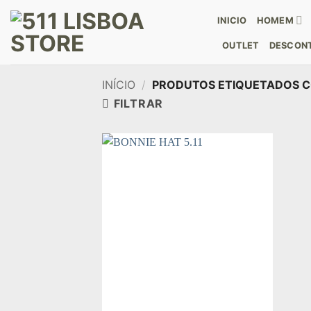
Skip
INICIO
HOMEM
to
content
OUTLET
DESCONT
INÍCIO
/
PRODUTOS ETIQUETADOS C
FILTRAR
Add to
wishlist
+