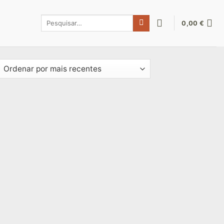
Pesquisar
0,00
€
por: