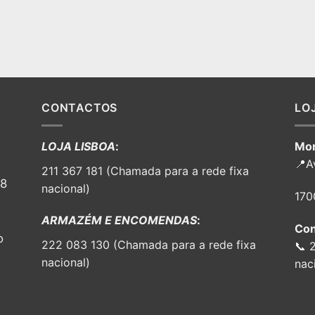
CONTACTOS
LO
LOJA LISBOA
:
Mor
📍A
211 367 181 (Chamada para a rede fixa
98
nacional)
170
ARMAZÉM E ENCOMENDAS
:
Con
o
222 083 130 (Chamada para a rede fixa
📞 
nacional)
nac