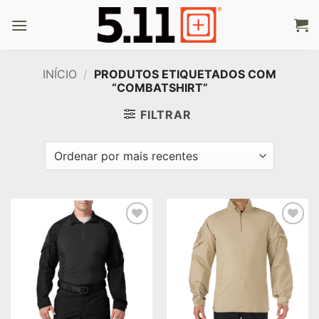
Skip
to
content
INÍCIO
/
PRODUTOS ETIQUETADOS COM
“COMBATSHIRT”
FILTRAR
Add to
Add to
wishlist
wishlist