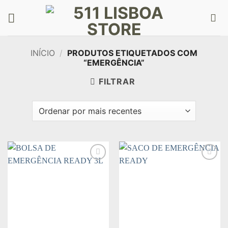
Skip
to
content
INÍCIO
/
PRODUTOS ETIQUETADOS COM
“EMERGÊNCIA”
FILTRAR
Add to
Add to
wishlist
wishlist