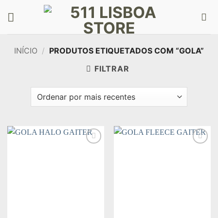
Skip
to
content
INÍCIO
/
PRODUTOS ETIQUETADOS COM “GOLA”
FILTRAR
Add to
Add to
wishlist
wishlist