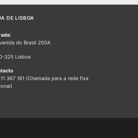
JA DE LISBOA
ada:
venida do Brasil 200A
0-325 Lisboa
tacto
211 367 181 (Chamada para a rede fixa
ional)
d
ash
n