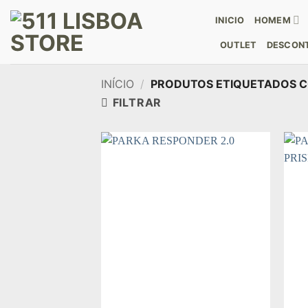
Skip
INICIO
HOMEM
to
content
OUTLET
DESCONT
INÍCIO
/
PRODUTOS ETIQUETADOS C
FILTRAR
Add to
wishlist
+
+