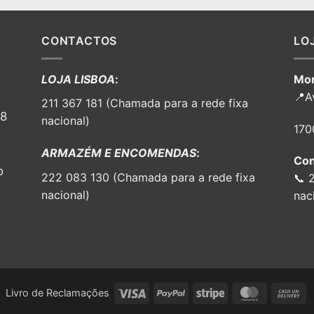
CONTACTOS
LO
LOJA LISBOA
:
Mor
📍A
211 367 181 (Chamada para a rede fixa
98
nacional)
170
ARMAZÉM E ENCOMENDAS
:
Con
o
222 083 130 (Chamada para a rede fixa
📞 
nacional)
nac
Visa
PayPal
Stripe
MasterCar
C
Livro de Reclamações
O