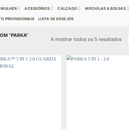
MULHER
ACESSÓRIOS
CALÇADO
MOCHILAS & BOLSAS
O PROFISSIONAIS
LISTA DE DESEJOS
OM “PARKA”
Or
A mostrar todos os 5 resultados
por
mai
rec
Add to
Add
wishlist
wishl
+