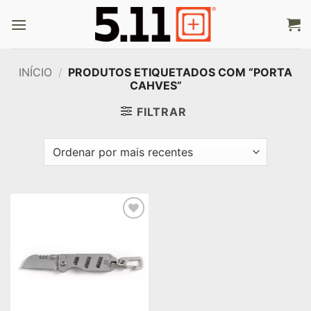
Skip
to
content
INÍCIO
/
PRODUTOS ETIQUETADOS COM “PORTA
CAHVES”
FILTRAR
Add to
wishlist