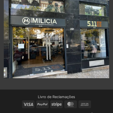
Livro de Reclamações
Visa
PayPal
Stripe
MasterCard
Cash
On