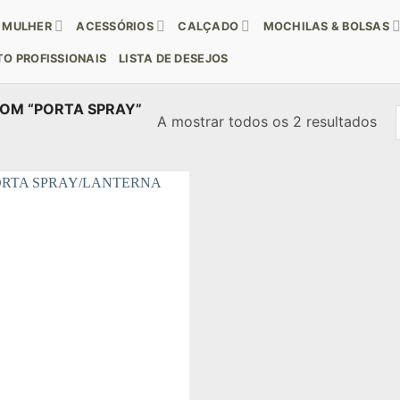
MULHER
ACESSÓRIOS
CALÇADO
MOCHILAS & BOLSAS
O PROFISSIONAIS
LISTA DE DESEJOS
OM “PORTA SPRAY”
Or
A mostrar todos os 2 resultados
por
mai
rec
Add to wishlist