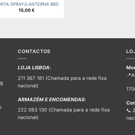
ORTA SPRAY/LANTERNA BBS
15,00
€
CONTACTOS
LO
LOJA LISBOA
:
Mor
📍A
211 367 181 (Chamada para a rede fixa
98
nacional)
170
ARMAZÉM E ENCOMENDAS
:
Con
o
222 083 130 (Chamada para a rede fixa
📞 
nacional)
nac