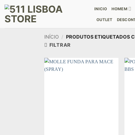
Skip
INICIO
HOMEM
to
content
OUTLET
DESCONT
INÍCIO
/
PRODUTOS ETIQUETADOS C
FILTRAR
Add to wishlist
+
+