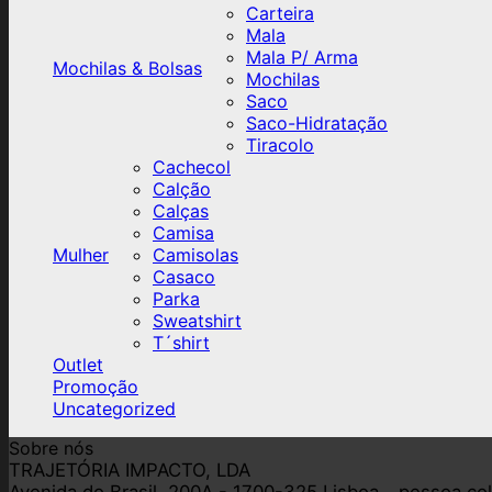
Carteira
Mala
Mala P/ Arma
Mochilas & Bolsas
Mochilas
Saco
Saco-Hidratação
Tiracolo
Cachecol
Calção
Calças
Camisa
Mulher
Camisolas
Casaco
Parka
Sweatshirt
T´shirt
Outlet
Promoção
Uncategorized
Sobre nós
TRAJETÓRIA IMPACTO, LDA