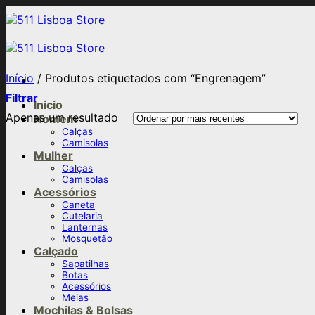
Skip
to
content
Início
/
Produtos etiquetados com “Engrenagem”
Filtrar
Inicio
Apenas um resultado
Homem
Calças
Camisolas
Mulher
Calças
Camisolas
Acessórios
Caneta
Cutelaria
Lanternas
Mosquetão
Calçado
Sapatilhas
Botas
Acessórios
Meias
Mochilas & Bolsas