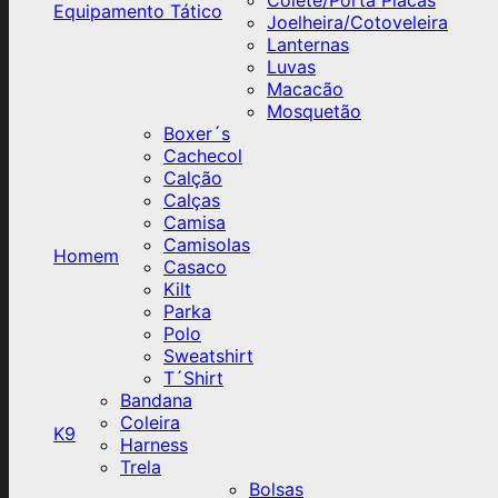
Colete/Porta Placas
Equipamento Tático
Joelheira/Cotoveleira
Lanternas
Luvas
Macacão
Mosquetão
Boxer´s
Cachecol
Calção
Calças
Camisa
Camisolas
Homem
Casaco
Kilt
Parka
Polo
Sweatshirt
T´Shirt
Bandana
Coleira
K9
Harness
Trela
Bolsas