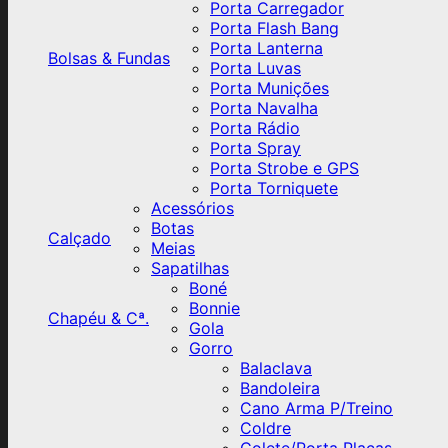
Porta Carregador
Porta Flash Bang
Porta Lanterna
Bolsas & Fundas
Porta Luvas
Porta Munições
Porta Navalha
Porta Rádio
Porta Spray
Porta Strobe e GPS
Porta Torniquete
Acessórios
Botas
Calçado
Meias
Sapatilhas
Boné
Bonnie
Chapéu & Cª.
Gola
Gorro
Balaclava
Bandoleira
Cano Arma P/Treino
Coldre