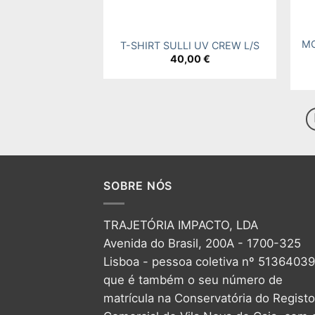
+
+
MO
T-SHIRT SULLI UV CREW L/S
40,00
€
SOBRE NÓS
TRAJETÓRIA IMPACTO, LDA
Avenida do Brasil, 200A - 1700-325
Lisboa - pessoa coletiva nº 5136403
que é também o seu número de
matrícula na Conservatória do Registo