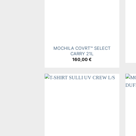
+
+
MOCHILA COVRT™ SELECT
CARRY 21L
160,00
€
Add to
wishlist