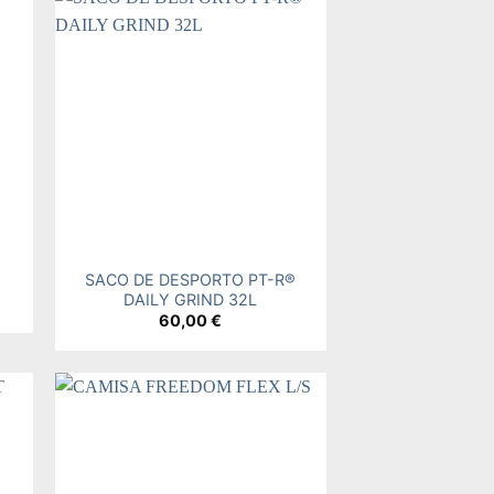
 to
Add to
ist
wishlist
+
SACO DE DESPORTO PT-R®
DAILY GRIND 32L
60,00
€
 to
Add to
ist
wishlist