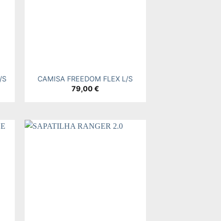
+
/S
CAMISA FREEDOM FLEX L/S
79,00
€
 to
Add to
ist
wishlist