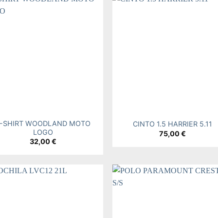
Add to
Add
wishlist
wishl
+
T-SHIRT WOODLAND MOTO
CINTO 1.5 HARRIER 5.11
LOGO
75,00
€
32,00
€
Add to
Add
wishlist
wishl