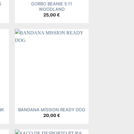
S
GORRO BEANIE 5.11
WOODLAND
25,00
€
 to
Add to
ist
wishlist
+
NK
BANDANA MISSION READY DOG
20,00
€