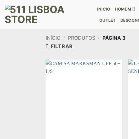
Skip
INICIO
HOMEM
to
content
OUTLET
DESCONT
INÍCIO
/
PRODUTOS
/
PÁGINA 3
FILTRAR
Add to
wishlist
+
+