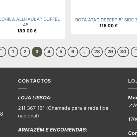
+
CHILA ALLHAULA™ DUFFEL
BOTA ATAC DESERT 8” SIDE 
45L
115,00
€
189,00
€
1
2
3
4
5
6
…
28
29
30
CONTACTOS
LO
LOJA LISBOA
:
Mor
📍A
211 367 181 (Chamada para a rede fixa
98
nacional)
170
ARMAZÉM E ENCOMENDAS
:
Con