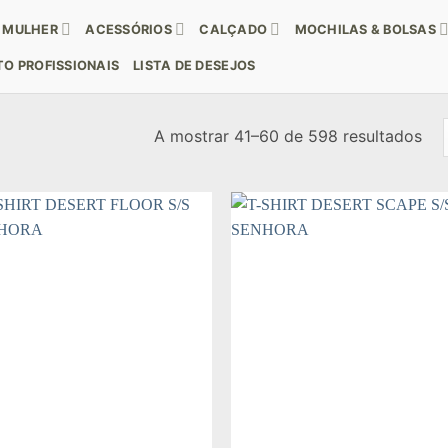
MULHER
ACESSÓRIOS
CALÇADO
MOCHILAS & BOLSAS
O PROFISSIONAIS
LISTA DE DESEJOS
Or
A mostrar 41–60 de 598 resultados
por
mai
rec
Add to
Add
wishlist
wishl
+