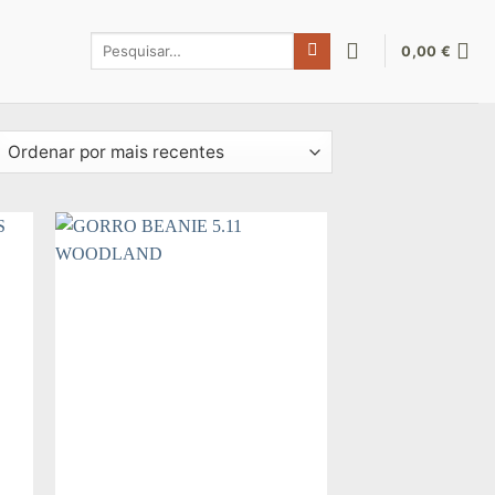
Pesquisar
0,00
€
por:
denado
s
entes
 to
Add to
ist
wishlist
+