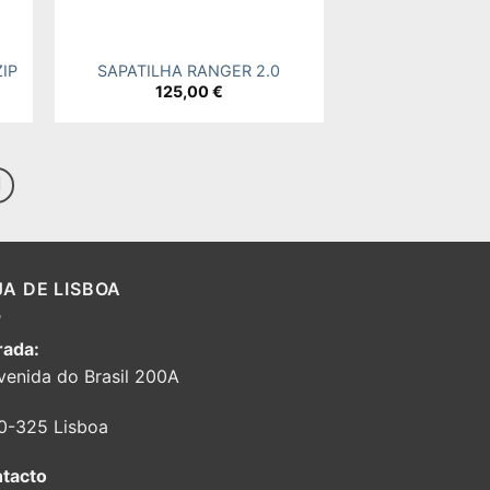
+
ZIP
SAPATILHA RANGER 2.0
125,00
€
JA DE LISBOA
ada:
venida do Brasil 200A
0-325 Lisboa
tacto