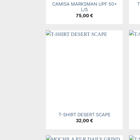
CAMISA MARKSMAN UPF 50+
T
L/S
75,00
€
Add to
wishlist
+
+
T-SHIRT DESERT SCAPE
32,00
€