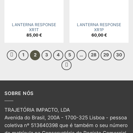
LANTERNA RESPONSE
LANTERNA RESPONSE
XR1T
XR1P
85,00
€
60,00
€
1
2
3
4
5
…
28
29
30
SOBRE NÓS
TRAJETÓRIA IMPACTO, LDA
Avenida do Brasil, 200A - 1700-325 Lisboa - pessoa
coletiva nº 513640398 que é também o seu número
de matrícula na Conservatória do Registo Comercial