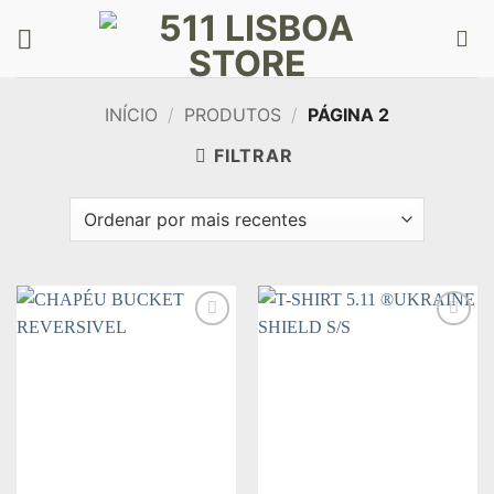
Skip
to
content
INÍCIO
/
PRODUTOS
/
PÁGINA 2
FILTRAR
Add to
Add to
wishlist
wishlist